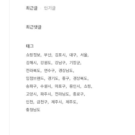
최근글
인기글
최근댓글
태그
쇼핑정보
부산
김포시
대구
서울
김해시
강원도
강남구
기장군
전라북도
연수구
경상남도
입점브랜드
경기도
중구
경상북도
송파구
수원시
마포구
용인시
쇼핑
고양시
파주시
전라남도
종로구
인천
금천구
제주시
제주도
충청남도