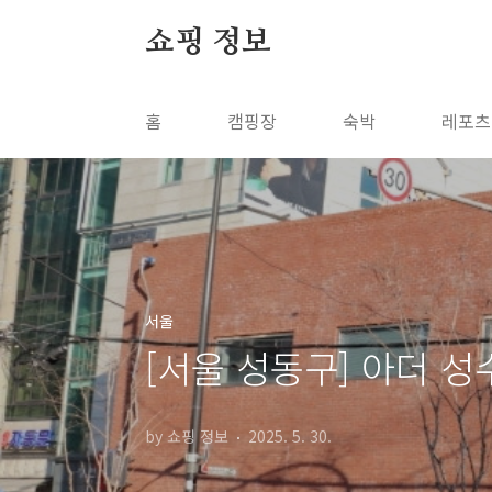
본문 바로가기
쇼핑 정보
홈
캠핑장
숙박
레포츠
서울
[서울 성동구] 아더 
by 쇼핑 정보
2025. 5. 30.