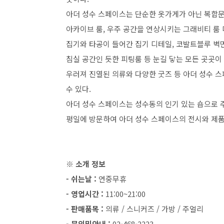
아더 성수 스페이스는 단순한 옷가게가 아닌 복합
아카이브 룸, 우주 공간을 연상시키는 그래비티 룸
집기와 타공이 들어간 집기 디테일, 코발트블루 벽면
침실 공간인 듯한 피팅룸 등 눈길 닿는 모든 곳곳이
우러져 진열된 의류와 다양한 굿즈 등 아더 성수 
수 있다.
아더 성수 스페이스는 성수동의 인기 있는 숍으로 
평일에 방문하여 아더 성수 스페이스의 전시와 제품
※ 소개 정보
- 쉬는날 :
연중무휴
- 영업시간 :
11:00~21:00
- 판매품목 :
의류 / 스니커즈 / 가방 / 주얼리
- 문의및안내 :
02-468-2223