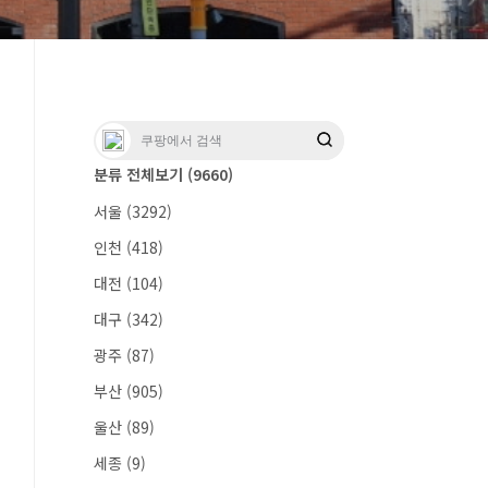
분류 전체보기
(9660)
서울
(3292)
인천
(418)
대전
(104)
대구
(342)
광주
(87)
부산
(905)
울산
(89)
세종
(9)