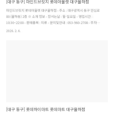
[대구 동구] 마인드브릿지 롯데아울렛 대구율하점
마인드브릿지 롯데아울렛 대구율하점 - 주소 : 대구광역시 동구 안심로
80 (율하동) 2층 ※ 소개 정보 - 장서는날 : 월-일요일 - 영업시간 :
10:30~22:00 - 판매품목 : 의류 - 문의및안내 : 053-960-2708 - 주차시설
: 가능 - 화장실설명 : 있음 - 신용카드가능정보 : 가능 ◎ 반려동물 동반
2026. 2. 6.
여행 정보본 저작물은 '한국관광공사'에서 '26년'작성하여 공공누리 제1
유형으로 개방한 '국문 관광정보 서비스'을 이용하였으며, 해당 저작물
은 '한국관광공사,https://kto.visitkorea.or.kr/kor.kto'에서 무료로
다운받으실 수 있습니다.
[대구 동구] 롯데하이마트 롯데마트 대구율하점