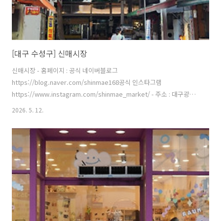
[대구 수성구] 신매시장
신매시장 - 홈페이지 : 공식 네이버블로그
https://blog.naver.com/shinmae168공식 인스타그램
https://www.instagram.com/shinmae_market/ - 주소 : 대구광역
시 수성구 신매로16길 24-9 (신매동)수성구 최고의 상설시장인 신매시
2026. 5. 12.
장은 수성의 부엌으로 불리며, 매주 목요일 외부 상인들이 들어와 장이
열린다. 공영주차장이 있고 옥상 완충녹지를 공원화하여 고객 쉼터로 이
용되고 있다. 디지털 전통시장 육성사업 추진하여 온라인 구매, 카카오
홍보 등 다양한 매체를 활용하여 판촉 활동을 하고 있고 자체 시장 브랜
드와 캐릭터를 제작 활용하여 홍보함에 따라 많은 고객이 방문하고 있고
외국인 관광 코스로도 인기가 있는 곳이다. ※ 소개 정보 - 장서는날 : 매
주 ..