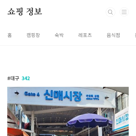
본문 바로가기
쇼핑 정보
홈
캠핑장
숙박
레포츠
음식점
대구
342