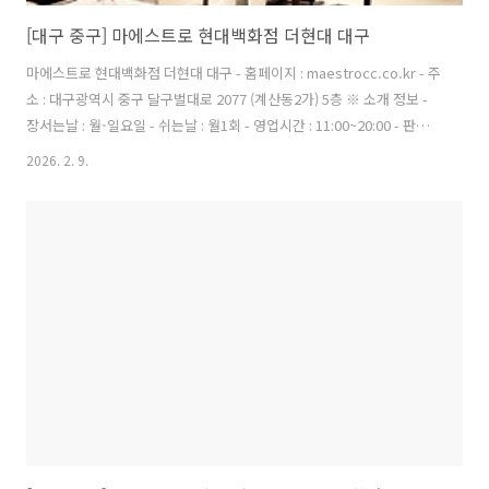
[대구 중구] 마에스트로 현대백화점 더현대 대구
마에스트로 현대백화점 더현대 대구 - 홈페이지 : maestrocc.co.kr - 주
소 : 대구광역시 중구 달구벌대로 2077 (계산동2가) 5층 ※ 소개 정보 -
장서는날 : 월-일요일 - 쉬는날 : 월1회 - 영업시간 : 11:00~20:00 - 판매
품목 : 의류 - 매장안내 : 환급서비스 제공방식 : 사후 - 문의및안내 : 053-
2026. 2. 9.
245-2519 - 주차시설 : 가능 - 화장실설명 : 있음 - 신용카드가능정보 : 가
능 ◎ 반려동물 동반 여행 정보본 저작물은 '한국관광공사'에서 '26년'작
성하여 공공누리 제1유형으로 개방한 '국문 관광정보 서비스'을 이용하
였으며, 해당 저작물은 '한국관광공
사,https://kto.visitkorea.or.kr/kor.kto'에서 무료로 다운받으실 수
있습니다.