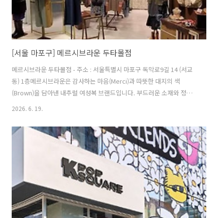
[서울 마포구] 메르시브라운 두타몰점
메르시브라운 두타몰점 - 주소 : 서울특별시 마포구 독막로9길 14 (서교
동) 1층메르시브라운은 감사하는 마음(Merci)과 따뜻한 대지의 색
(Brown)을 담아낸 내추럴 여성복 브랜드입니다. 부드러운 소재와 정제
된 실루엣의 의류를 통해 매일매일 입어도 질리지 않는 편안하고 지적인
2026. 6. 19.
스타일을 선사합니다. ※ 소개 정보 - 장서는날 : 월-일요일 - 쉬는날 : 명
절 - 영업시간 : 10:00~24:00 - 판매품목 : 의류 - 문의및안내 : 02-6014-
1123 - 주차시설 : 가능 - 화장실설명 : 있음 - 신용카드가능정보 : 가능 ◎
반려동물 동반 여행 정보본 저작물은 '한국관광공사'에서 '26년'작성하
여 공공누리 제1유형으로 개방한 '국문 관광정보 서비스'을 이용하였으
며, 해당 저작물은 '한국관광공..