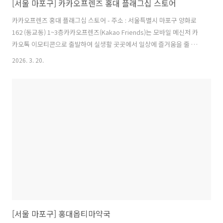
[서울 마포구] 카카오프렌즈 홍대 플래그십 스토어
카카오프렌즈 홍대 플래그십 스토어 - 주소 : 서울특별시 마포구 양화로
162 (동교동) 1~3층카카오프렌즈(Kakao Friends)는 모바일 메신저 카
카오톡 이모티콘으로 출발하여 실생활 곳곳에서 일상에 즐거움을 줄 수
있는 다양한 라이프스타일 상품을 선보이고 있다. 라이언, 무지, 어피치,
2026. 3. 20.
프로도, 네오, 튜브, 제이지, 콘 등 메인 캐릭터를 모티브로 한 다양한 상
품을 통해 소비자들에게 새로운 재미와 공감을 선사하며, 제품 외에도 각
캐릭터의 스토리와 개성을 살린 다양한 콘텐츠를 선보이며 소비자들에
게 차별화된 브랜드 경험을 제공하고 있다. 제품 카테고리는 토이, 리빙,
잡화, 의류, 주얼리, 문구, 여행, 레저, 생활테크, 푸드, 육아용품에 이르
기까지 폭넓게 분포되어 있으며 소비자의 일상생활에 재미와..
[서울 마포구] 홍대옵티마약국