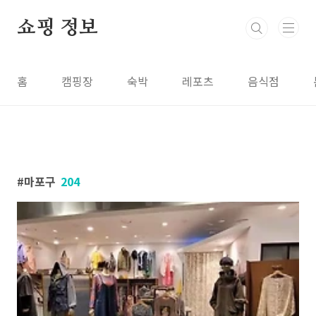
본문 바로가기
쇼핑 정보
홈
캠핑장
숙박
레포츠
음식점
마포구
204