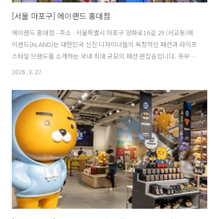
[서울 마포구] 에이랜드 홍대점
에이랜드 홍대점 - 주소 : 서울특별시 마포구 양화로16길 29 (서교동)에
이랜드(ALAND)는 대한민국 신진 디자이너들의 독창적인 패션과 라이프
스타일 브랜드를 소개하는 국내 최대 규모의 패션 편집숍입니다. 옷부터
문구까지 다양하고 힙한 아이템들을 한곳에서 경험하며 새로운 트렌드
2026. 3. 27.
를 만날 수 있습니다. ※ 소개 정보 - 장서는날 : 월-일요일 - 영업시간 :
11:30~22:30 - 판매품목 : 의류 - 매장안내 : 환급서비스 제공방식 : 사후
- 문의및안내 : 02-3210-5882 - 주차시설 : 불가능 - 화장실설명 : 없음 -
신용카드가능정보 : 가능 ◎ 반려동물 동반 여행 정보본 저작물은 '한국
관광공사'에서 '26년'작성하여 공공누리 제1유형으로 개방한 '국문 관광
정보 서비스'을 이용하였으며, ..