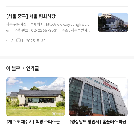
숍 하면 손꼽히는 곳 중의 하나이고, 대림창고와 성수연방
을 가는 길의 모퉁이에 있어 성수동 투어 중 꼭 한 번은 방
[서울 중구] 서울 평화시장
문하는 곳이다. 아더 성수 스페이스는 단순한 옷가게가 아
글 내용
닌 복합문화공간과도 같은 곳으로 매장 내부에 들어서면
서울 평화시장 - 홈페이지 : http://www.pyounghwa.c
입구에 싱크홀 룸과 아카이브 룸, 우주 공간을 연상시키는
om - 전화번호 : 02-2265-3531 - 주소 : 서울특별시
그래비티 룸 디멘션 크래프트쉽 룸의 설치 조형물을 감상
중구 청계천로 274동대문 평화시장은 의류를 생산 판매하
할 수 있다. 스테인리스 집기와 타공이 들어간 집기 디테일,
3
1
2025. 5. 30.
는 도매 시장으로서 60년 역사를 자랑하는 곳이다. 또한 K
코발트블루 벽면, 마감이 안 된 듯 깨지고 떨어져 나간 시멘
-패션을 선도하는 시장으로서 디자인에서 제작, 배송까지
트 바닥과 벽면,..
72시간 만에 이루어지는 역동적인 도매 시장이다. 다양한
패션상품을 저렴한 가격으로 구매할 수 있다. 평화시장의
큰 특징은 의류, 모자, 스카프 등 상품을 직접 생산하는 공
이 블로그 인기글
장 갖추고 있으며, 해외 수출을 하는 등 한국경제의 일익을
담당해 온 것이다.평화시장은 동대문을 마주하고 있으며,
청계천변에 위치하고 있어 볼거리와 먹거리 등이 가득해
원스톱쇼핑이 가능한 시장이다. ※ 소개 정보 - 쉬는날 : 매
주..
[제주도 제주시] 책방 소리소문
[경상남도 창원시] 홈플러스 마산