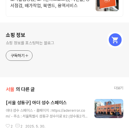
서점검, 배가작업, 북엔드, 용역서비스
로그 정보
쇼핑 정보
쇼핑 정보를 포스팅하는 블로그
구독하기
더보기
서울
의 다른 글
[서울 성동구] 아더 성수 스페이스
글 내용
아더 성수 스페이스 - 홈페이지 : https://adererror.co
m/ - 주소 : 서울특별시 성동구 성수이로 82 (성수동2가)
성수동 카페거리에 위치한 아더 성수 스페이스는 아더에러
2
2
2025. 5. 30.
라는 패션 쇼핑몰에서 운영하는 편집샵이다. 성수동 편집