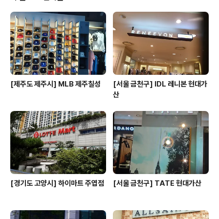
는 오일장이며, 상품의 종류도 많고 가격도 저렴한 편이다.
※ 소개 정보 - 장서는날 : 매월 5, 10, 15, 20, 25, 30일 -
영업시간 : 08:00~14:00※ 점포별 상이함 - 판매품목 :
청과물 / 수산물 / 약초 ..
[제주도 제주시] MLB 제주칠성
[서울 금천구] IDL 레니본 현대가
산
[경기도 고양시] 하이마트 주엽점
[서울 금천구] TATE 현대가산