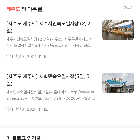
더보기
제주도
의 다른 글
[제주도 제주시] 제주시민속오일시장 (2, 7
일)
글 내용
제주시민속오일시장 (2, 7일) - 주소 : 제주특별자치도 제
주시 오일장서길 26제주시민속오일시장은 지정된 장소에
위치해 있음에도 불구, 저렴한 가격 등의 유리한 조건으로
1
0
2024. 11. 15.
인하여, 제주 시내 사람들은 물론 타 지역의 사람들도 이용
하는 제주 도민의 대중적인 상권으로서 시장의 특성상 종
합적인 상권을 형성한다. 음식업, 의류업에서, 기타 생활에
[제주도 제주시] 세화민속오일시장(5일, 0
필요한 생필품까지 총괄하는 상권이다. 5일에 한번 열리는
시장으로서 노인들을 비롯한 아이들까지 애용하는 상권이
일)
글 내용
다. ※ 소개 정보 - 장서는날 : 매월 2, 7, 12, 17, 22, 27일
세화민속오일시장(5일, 0일) - 홈페이지 : http://www.vi
- 쉬는날 : 연중무휴 - 영업시간 : 주중 08:00~18:00토요
sitjeju.net - 전화번호 : 064-728-7762064-728-7
일 09:00~18:00 - 판매품목 : 야채, 청과물, 수산물, 약
762 - 주소 : 제주특별자치도 제주시 구좌읍 해맞이해안
초, 양품, 곡물 등 - 규모 : 부지 67..
1
0
2024. 11. 12.
로 1412세화민속오일시장은 세화 중심가 사거리에서 인
접해 있어서 교통이 편리하고, 주민들과 상인들이 함께 어
우러져 서로 사고 파는 제주 사람들의 진솔한 삶의 모습을
들여다볼 수 있는 제주의 전통적인 재래시장이다. 우리나
라 장이 거의 그렇듯 제주의 재래시장도 5일 간격으로 서
이 블로그 인기글