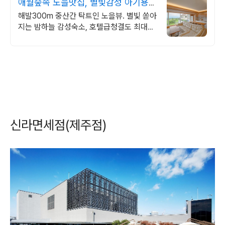
애월숲속 노을맛집, 별빛감성 아기용품
완벽구비, 대가족
해발300m 중산간 탁트인 노을뷰. 별빛 쏟아
지는 밤하늘 감성숙소, 호텔급청결도 최대
14인 복층 독채, 5개의 침대와 넓은 다이닝
룸으로 프라이빗한 대가족 여행
신라면세점(제주점)