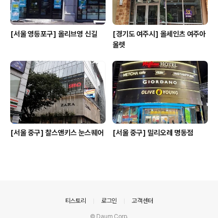
[서울 영등포구] 올리브영 신길
[경기도 여주시] 올세인츠 여주아
울렛
[서울 중구] 찰스앤키스 눈스퀘어
[서울 중구] 밀리오레 명동점
의안내
티스토리
로그인
고객센터
© Daum Corp.