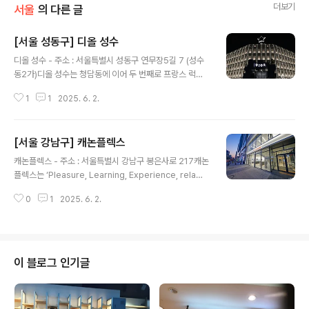
더보기
서울
의 다른 글
[서울 성동구] 디올 성수
글 내용
디올 성수 - 주소 : 서울특별시 성동구 연무장5길 7 (성수
동2가)디올 성수는 청담동에 이어 두 번째로 프랑스 럭셔
리 브랜드 디올이 서울 성수동에 만든 대형 매장이다. 디올
1
1
2025. 6. 2.
은 청담동에 대형 플래그십 스토어를 열었고, 성수동에 새
로운 신축한 건물에 디올만의 새로운 샵을 오픈했다. 청담
동 매장은 하우스 오브 디올, 성수동 매장은 디올 성수 콘셉
[서울 강남구] 캐논플렉스
트 스토어이다. 청담동 매장은 디올의 중심 매장이 되는 공
글 내용
간이고, 성수동 매장은 콘셉트를 보여주는 공간이다. 디올
캐논플렉스 - 주소 : 서울특별시 강남구 봉은사로 217캐논
이 성수동을 택한 이유는 성수가 젊은 동네의 대명사이면
플렉스는 ‘Pleasure, Learning, Experience, rela
서 생동감 넘치고 MZ세대가 활동하는 곳이기 때문이다.
X’라는 슬로건으로 캐논의 제품 체험 및 구매부터 아카데
디올 성수는 한국 최초로 디올 패션쇼가 개최된 바로 다음
0
1
2025. 6. 2.
미, 갤러리 등 다양한 이미징 라이프를 즐길 수 있는 복합문
날 문을 열었다. 패션쇼에 공개된 컬렉션들을 전시하고 디
화공간이다. 1층은 오프라인 스토어로 캐논 카메라와 렌즈,
지털 가상공간을 열어서 대중의 관심..
포토프린트 등 모든 캐논 제품들을 만나볼 수 있으며, 2층
은 EOS R 시스템 체험존으로 캐논의 풀프레임 미러리스
인 EOS R시리즈와 RF렌즈들, 액세서리까지 EOS R 시스
이 블로그 인기글
템의 모든 것을 체험해 볼 수 있는 곳이다. 또한 캐논 서비
스 센터를 운영하고 있으며, 13명의 전문 테크니션이 상시
대기하고 있다. 4층은 캐논 아카데미와 셀프 스튜디오가