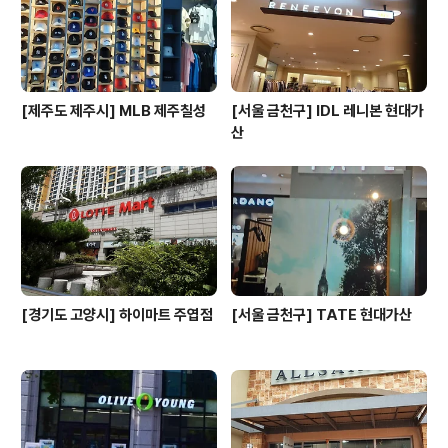
있어 카메라 사용법 및 촬영 노하우 등 폭넓은 프로그램을
..
[제주도 제주시] MLB 제주칠성
[서울 금천구] IDL 레니본 현대가
산
[경기도 고양시] 하이마트 주엽점
[서울 금천구] TATE 현대가산